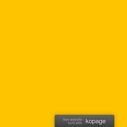
kopage
free website
built with