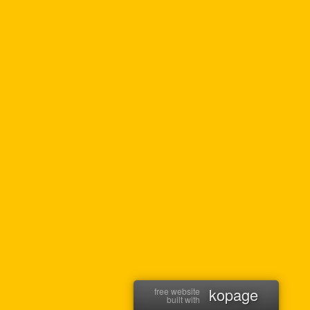
kopage
free website
built with