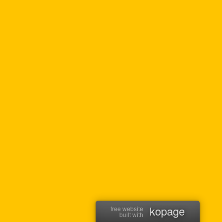
kopage
free website
built with