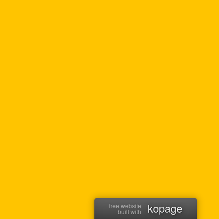
kopage
free website
built with