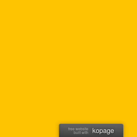
kopage
free website
built with