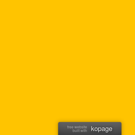
kopage
free website
built with