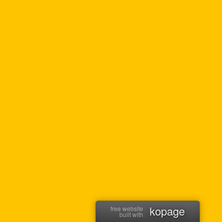
kopage
free website
built with