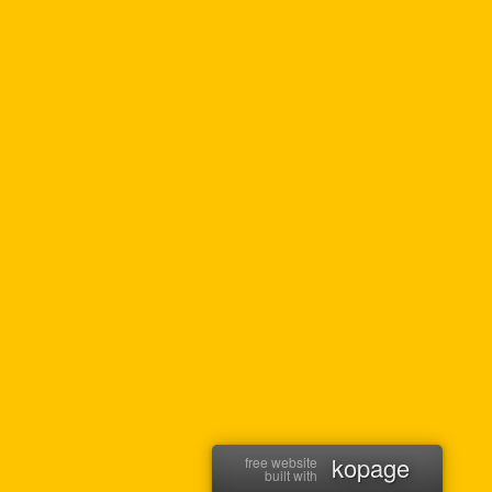
kopage
free website
built with